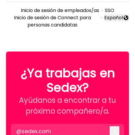
Inicio de sesión de empleados/as
·
SSO
Inicio de sesión de Connect para
·
Español
Cambiar idi
personas candidatas
¿Ya trabajas en
Sedex?
Ayúdanos a encontrar a tu
próximo compañero/a.
@sedex.com
Iniciar 