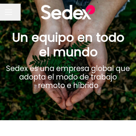
Compartir página
MENÚ DE EMPLEO
Un equipo en todo
el mundo
Sedex es una empresa global que
adopta el modo de trabajo
remoto e híbrido