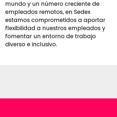
mundo y un número creciente de
empleados remotos, en Sedex
estamos comprometidos a aportar
flexibilidad a nuestros empleados y
fomentar un entorno de trabajo
diverso e inclusivo.
Sedex UK
Sedex Australia
Sedex Chile
Sedex China
Sedex India
Sedex USA
Sedex Spain