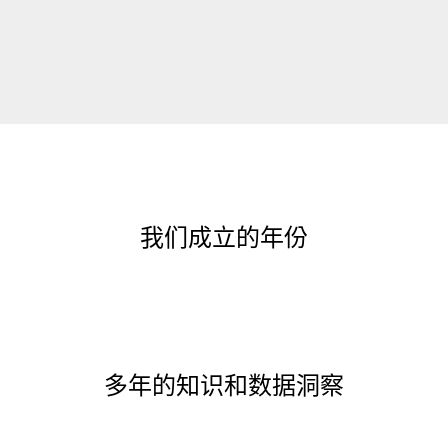
Sedex UK
Sedex Australia
Sedex Chile
Sedex China
Sedex India
Sedex USA
Sedex Spain
我们成立的年份
多年的知识和数据洞察